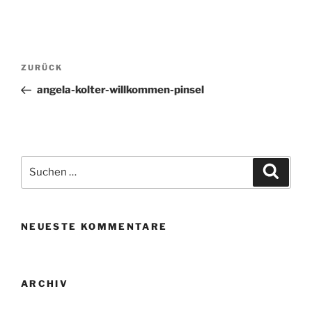
A
l
t
Beitragsnavigation
Vorheriger
ZURÜCK
e
Beitrag
r
angela-kolter-willkommen-pinsel
n
a
t
i
Suchen
Suche
v
nach:
e
:
NEUESTE KOMMENTARE
ARCHIV