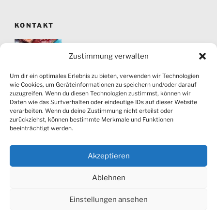
KONTAKT
Zustimmung verwalten
Um dir ein optimales Erlebnis zu bieten, verwenden wir Technologien
wie Cookies, um Geräteinformationen zu speichern und/oder darauf
zuzugreifen. Wenn du diesen Technologien zustimmst, können wir
Atelier für Kunst und Bewegung Angela Kolter |
Daten wie das Surfverhalten oder eindeutige IDs auf dieser Website
Friesenstraße 9 | 28203 Bremen | Tel.: 0421-77 55 7 |
verarbeiten. Wenn du deine Zustimmung nicht erteilst oder
info@angela-kolter.de
zurückziehst, können bestimmte Merkmale und Funktionen
beeinträchtigt werden.
Fotos:
Hervé Maillet
Akzeptieren
Kontakt
Impressum
Datenschutzerklärung
Ablehnen
Einstellungen ansehen