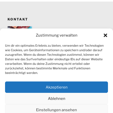
KONTAKT
Zustimmung verwalten
Um dir ein optimales Erlebnis zu bieten, verwenden wir Technologien
wie Cookies, um Geräteinformationen zu speichern und/oder darauf
zuzugreifen. Wenn du diesen Technologien zustimmst, können wir
Atelier für Kunst und Bewegung Angela Kolter |
Daten wie das Surfverhalten oder eindeutige IDs auf dieser Website
Friesenstraße 9 | 28203 Bremen | Tel.: 0421-77 55 7 |
verarbeiten. Wenn du deine Zustimmung nicht erteilst oder
info@angela-kolter.de
zurückziehst, können bestimmte Merkmale und Funktionen
beeinträchtigt werden.
Fotos:
Hervé Maillet
Akzeptieren
Kontakt
Impressum
Datenschutzerklärung
Ablehnen
Einstellungen ansehen