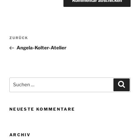
A
l
t
Beitragsnavigation
Vorheriger
ZURÜCK
e
Beitrag
r
Angela-Kolter-Atelier
n
a
t
i
Suchen
Suche
v
nach:
e
:
NEUESTE KOMMENTARE
ARCHIV